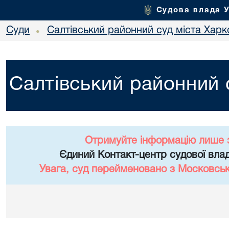
Судова влада 
Суди
Салтівський районний суд міста Харк
•
Салтівський районний 
Отримуйте інформацію лише 
Єдиний Контакт-центр судової влад
Увага, суд перейменовано з Московськ