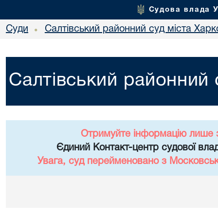
Судова влада 
Суди
Салтівський районний суд міста Харк
•
Салтівський районний 
Отримуйте інформацію лише 
Єдиний Контакт-центр судової влад
Увага, суд перейменовано з Московськ