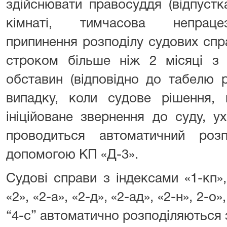
здійснювати правосуддя (відпустк
кімнаті, тимчасова непрацез
припинення розподілу судових спр
строком більше ніж 2 місяці з 
обставин (відповідно до табелю 
випадку, коли судове рішення, 
ініційоване звернення до суду, 
проводиться автоматичний роз
допомогою КП «Д-3».
Судові справи з індексами «1-кп», 
«2», «2-а», «2-д», «2-ад», «2-н», 2-о»,
“4-с” автоматично розподіляються 