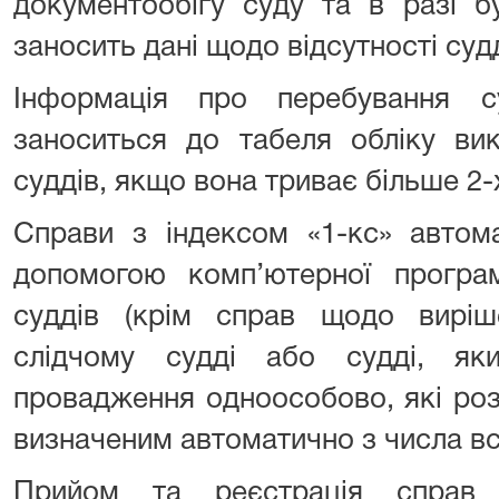
документообігу суду та в разі б
заносить дані щодо відсутності судд
Інформація про перебування с
заноситься до табеля обліку ви
суддів, якщо вона триває більше 2-
Справи з індексом «1-кс» автом
допомогою комп’ютерної прогр
суддів (крім справ щодо виріш
слідчому судді або судді, як
провадження одноособово, які ро
визначеним автоматично з числа вс
Прийом та реєстрація справ 