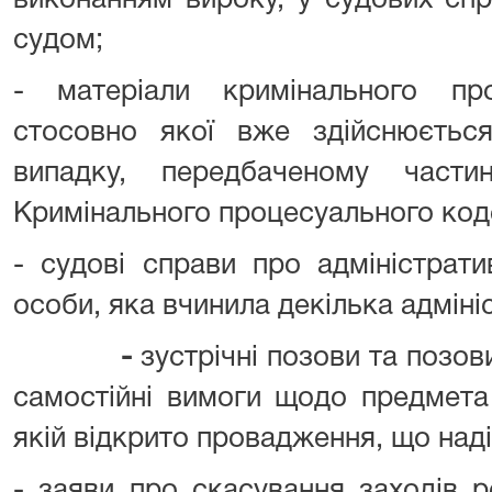
виконанням вироку, у судових спр
судом;
- матеріали кримінального п
стосовно якої вже здійснюєтьс
випадку, передбаченому част
Кримінального процесуального код
- судові справи про адміністрат
особи, яка вчинила декілька адмін
-
зустрічні позови та позови
самостійні вимоги щодо предмета 
якій відкрито провадження, що над
- заяви про скасування заходів р