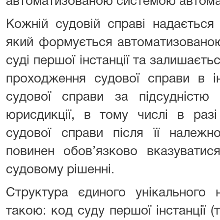
автоматизованою системою автома
Кожній судовій справі надається
який формується автоматизовано
суді першої інстанції та залишаєть
проходження судової справи в і
судової справи за підсудністю 
юрисдикції, в тому числі в раз
судової справи після її належн
повинен обов’язково вказуватися
судовому рішенні.
Структура єдиного унікального 
такою: код суду першої інстанції (