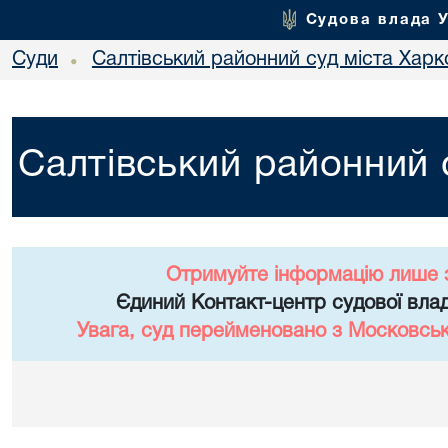
Судова влада 
Суди
Салтівський районний суд міста Харк
•
Салтівський районний 
Отримуйте інформацію лише 
Єдиний Контакт-центр судової влад
Увага, суд перейменовано з Московськ