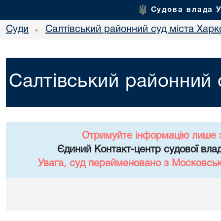
Судова влада 
Суди
Салтівський районний суд міста Харк
•
Салтівський районний 
Отримуйте інформацію лише 
Єдиний Контакт-центр судової влад
Увага, суд перейменовано з Московськ