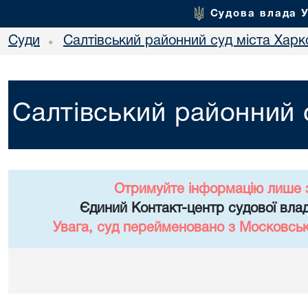
Судова влада 
Суди
Салтівський районний суд міста Харк
•
Салтівський районний 
Отримуйте інформацію лише 
Єдиний Контакт-центр судової влад
Увага, суд перейменовано з Московськ