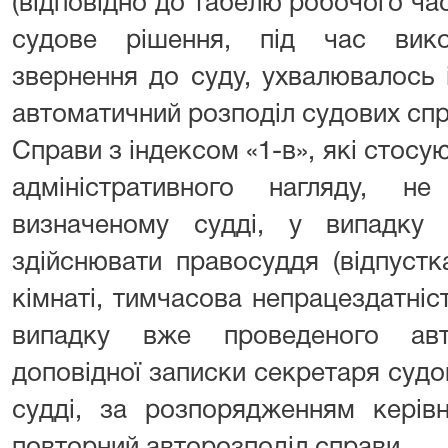
(відповідно до табелю робочого час
судове рішення, під час вико
звернення до суду, ухвалювалось
автоматичний розподіл судових сп
Справи з індексом «1-в», які стос
адміністративного нагляду, н
визначеному судді, у випадку 
здійснювати правосуддя (відпустк
кімнаті, тимчасова непрацездатніст
випадку вже проведеного авто
доповідної записки секретаря судо
судді, за розпорядженням керів