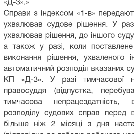
«Д-3».»
Справи з індексом «1-в» передают
ухвалював судове рішення. У раз
ухвалював рішення, до іншого суд
а також у разі, коли поставлене
виконання рішення, ухваленого 
автоматичний розподіл вказаних с
КП «Д-3». У разі тимчасової н
правосуддя (відпустка, перебув
тимчасова непрацездатність, 
розподілу судових справ перед 
більше ніж 2 місяці з дня наста