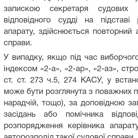
запискою секретаря судових 
відповідного судді на підставі
апарату, здійснюється повторний 
справи.
У випадку, якщо під час виборчог
індексом «2-а», «2-ар», «2-аз», стр
ст. ст. 273 ч.5, 274 КАСУ, у вст
може бути розглянута з поважних п
нарадчій, тощо), за доповідною з
засідань або помічника відпові
розпорядження керівника апарату
авторозподіл такої судової справи.