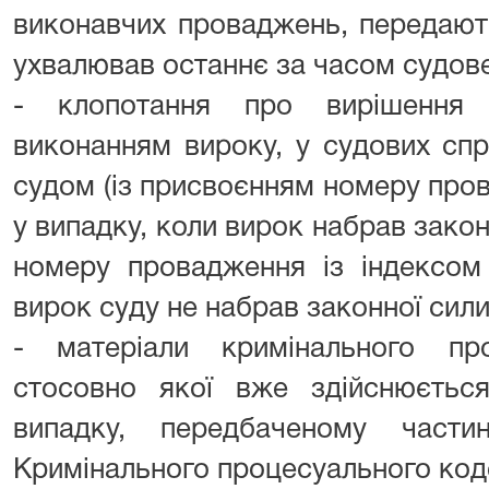
виконавчих проваджень, передають
ухвалював останнє за часом судове
- клопотання про вирішення 
виконанням вироку, у судових спр
судом (із присвоєнням номеру пров
у випадку, коли вирок набрав закон
номеру провадження із індексом 
вирок суду не набрав законної сили
- матеріали кримінального п
стосовно якої вже здійснюєтьс
випадку, передбаченому част
Кримінального процесуального код