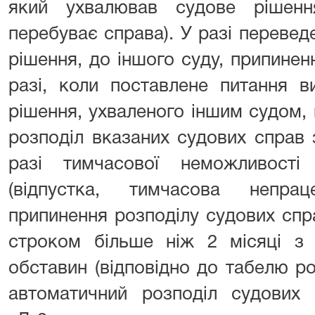
який ухвалював судове рішенн
перебуває справа). У разі перевед
рішення, до іншого суду, припине
разі, коли поставлене питання в
рішення, ухваленого іншим судом,
розподіл вказаних судових справ
разі тимчасової неможливості
(відпустка, тимчасова непраце
припинення розподілу судових спр
строком більше ніж 2 місяці з 
обставин (відповідно до табелю р
автоматичний розподіл судови