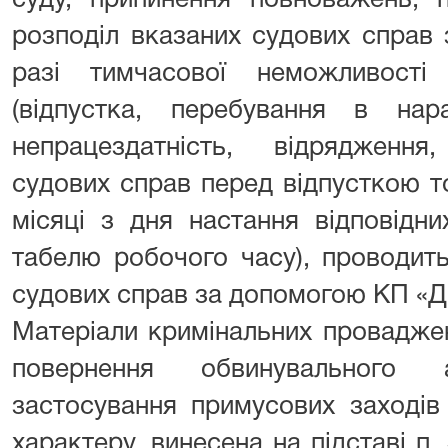
суду, припинення повноважень, 
розподіл вказаних судових справ
разі тимчасової неможливості
(відпустка, перебування в нара
непрацездатність, відрядженн
судових справ перед відпусткою т
місяці з дня настання відповідни
табелю робочого часу), проводит
судових справ за допомогою КП «Д
Матеріали кримінальних проваджен
повернення обвинувального 
застосування примусових заходів
характеру, винесена на підставі п. 