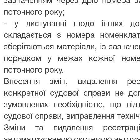
зазначенням через дріб номера з
поточного року;
- у листуванні щодо інших до
складається з номера номенклат
зберігаються матеріали, із зазнач
порядком у межах кожної номе
поточного року.
Внесення змін, видалення ре
конкретної судової справи не доп
зумовлених необхідністю, що під
судової справи, виправлення техні
Зміни та видалення реєстрац
автоматизованою системою автома