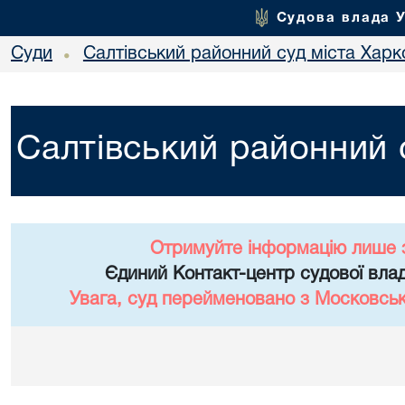
Судова влада 
Суди
Салтівський районний суд міста Харк
•
Салтівський районний 
Отримуйте інформацію лише 
Єдиний Контакт-центр судової влад
Увага, суд перейменовано з Московськ