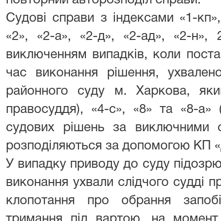
повторний авторозподіл справи.
Судові справи з індексами «1-кп», 
«2», «2-а», «2-д», «2-ад», «2-н», 
виключенням випадків, коли поста
час виконання рішення, ухвален
районного суду м. Харкова, яки
правосуддя), «4-с», «8» та «8-а»
судових рішень за виключними о
розподіляються за допомогою КП «
У випадку приводу до суду підозрю
виконання ухвали слідчого судді п
клопотання про обрання запоб
тримання під вартою, на момент