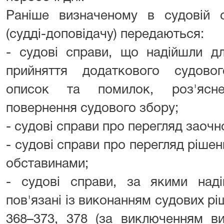
Раніше визначеному в судовій с
(судді-доповідачу) передаються:
- судові справи, що надійшли д
прийняття додаткового судово
описок та помилок, роз'ясне
повернення судового збору;
- судові справи про перегляд заочн
- судові справи про перегляд ріше
обставинами;
- судові справи, за якими наді
пов'язані із виконанням судових рі
368–373, 378 (за виключенням ви