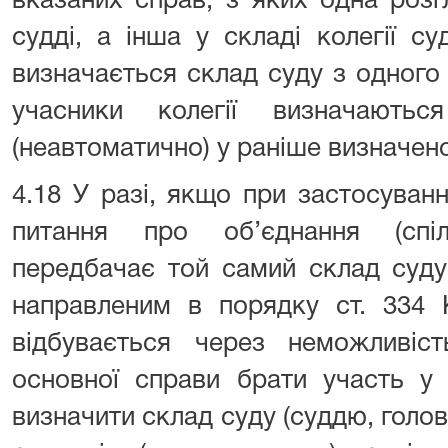
вказаних справ, з яких одна розг
судді, а інша у складі колегії с
визначається склад суду з одного 
учасники колегії визначаютьс
(неавтоматично) у раніше визначено
4.18 У разі, якщо при застосуван
питання про об’єднання (спіл
передбачає той самий склад суду
направленим в порядку ст. 334 
відбувається через неможливіст
основної справи брати участь у 
визначити склад суду (суддю, гол