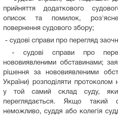
прийняття додаткового судово
описок та помилок, роз'ясне
повернення судового збору;
- судові справи про перегляд заочн
- судові справи про пере
нововиявленими обставинами; зая
рішення за нововиявленими обс
України) розподіляти протоколом 
у той самий склад суду, яки
переглядається. Якщо такий 
неможливо, суддя або колегія суд