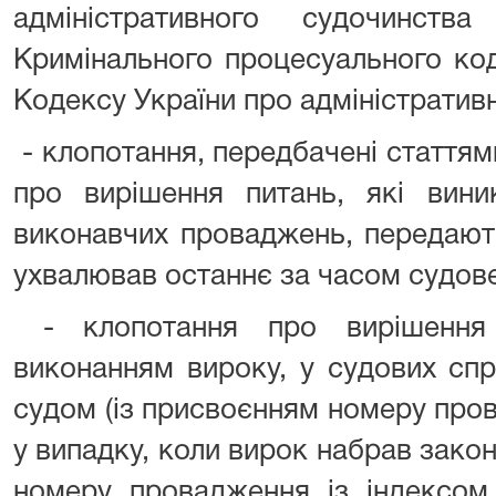
адміністративного судочинств
Кримінального процесуального код
Кодексу України про адміністратив
- клопотання, передбачені статтям
про вирішення питань, які вин
виконавчих проваджень, передають
ухвалював останнє за часом судове
- клопотання про вирішення 
виконанням вироку, у судових спр
судом (із присвоєнням номеру пров
у випадку, коли вирок набрав закон
номеру провадження із індексом 