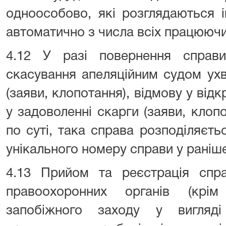
одноособово, які розглядаються 
автоматично з числа всіх працюючих
4.12 У разі повернення справ
скасування апеляційним судом ух
(заяви, клопотання), відмову у від
у задоволенні скарги (заяви, клопот
по суті, така справа розподіляєт
унікального номеру справи у раніш
4.13 Прийом та реєстрація спра
правоохоронних органів (кр
запобіжного заходу у вигляд