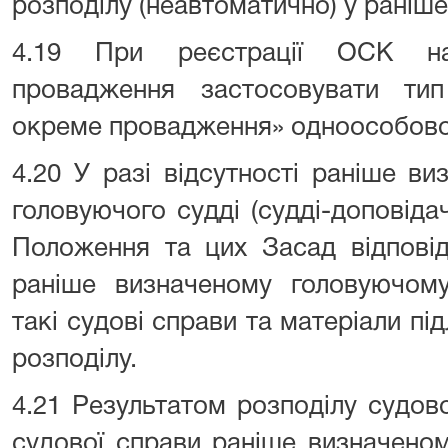
розподілу (неавтоматично) у раніше
4.19 При реєстрації ОСК на
провадження застосовувати ти
окреме провадження» одноособово
4.20 У разі відсутності раніше ви
головуючого судді (судді-доповідач
Положення та цих Засад відповід
раніше визначеному головуючому 
такі судові справи та матеріали п
розподілу.
4.21 Результатом розподілу судов
судової справи раніше визначеном