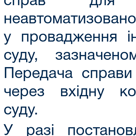
справ для з
неавтоматизован
у провадження і
суду, зазначено
Передача справи
через вхідну ко
суду.
У разі постанов