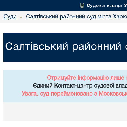
Судова влада 
Суди
Салтівський районний суд міста Харк
•
Салтівський районний 
Отримуйте інформацію лише 
Єдиний Контакт-центр судової влад
Увага, суд перейменовано з Московськ