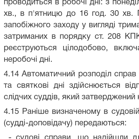
проводиться в робочі дні: з понеді
хв., в п'ятницю до 16 год. 30 хв
запобіжного заходу у вигляді трим
затриманих в порядку ст. 208 КП
реєструються цілодобово, включа
неробочі дні.
4.14 Автоматичний розподіл справ з
та святкові дні здійснюється від
слідчих суддів, який затверджений 
4.15 Раніше визначеному в судові
(судді-доповідачу) передаються:
- судові справи, що надійшли д