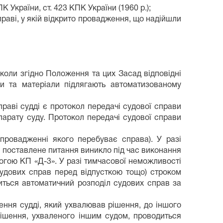
України, ст. 423 КПК України (1960 р.);
справі, у якій відкрито провадження, що надійшли
, коли згідно Положення та цих Засад відповідні
ви та матеріали підлягають автоматизованому
раві судді є протокол передачі судової справи
арату суду. Протокол передачі судової справи
провадженні якого перебуває справа). У разі
и поставлене питання виникло під час виконання
огою КП «Д-3». У разі тимчасової неможливості
судових справ перед відпусткою тощо) строком
диться автоматичний розподіл судових справ за
ення судді, який ухвалював рішення, до іншого
рішення, ухваленого іншим судом, проводиться