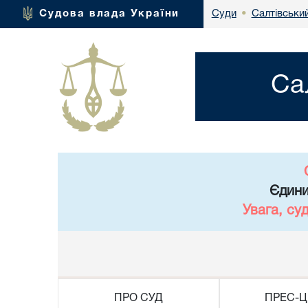
Салтівськи
Судова влада України
Суди
•
Са
Єдини
Увага, су
ПРО СУД
ПРЕС-Ц