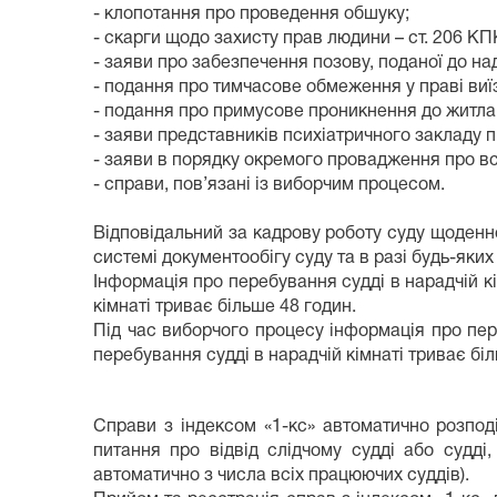
- клопотання про проведення обшуку;
- скарги щодо захисту прав людини – ст. 206 КП
- заяви про забезпечення позову, поданої до н
- подання про тимчасове обмеження у праві виїз
- подання про примусове проникнення до житла
- заяви представників психіатричного закладу 
- заяви в порядку окремого провадження про вс
- справи, пов’язані із виборчим процесом.
Відповідальний за кадрову роботу суду щоденно
системі документообігу суду та в разі будь-яких
Інформація про перебування судді в нарадчій к
кімнаті триває більше 48 годин.
Під час виборчого процесу інформація про пер
перебування судді в нарадчій кімнаті триває біл
Справи з індексом «1-кс» автоматично розпод
питання про відвід слідчому судді або судд
автоматично з числа всіх працюючих суддів).