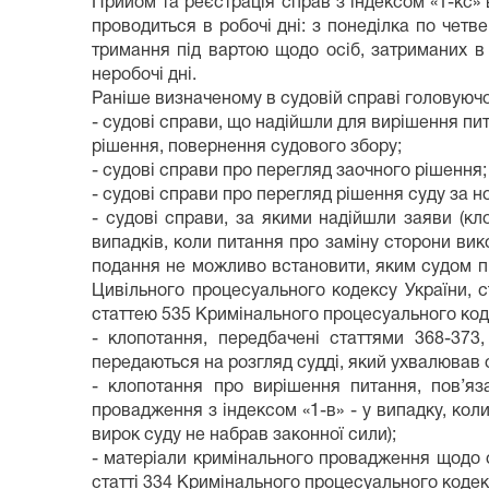
Прийом та реєстрація справ з індексом «1-кс» 
проводиться в робочі дні: з понеділка по четве
тримання під вартою щодо осіб, затриманих в 
неробочі дні.
Раніше визначеному в судовій справі головуючо
- судові справи, що надійшли для вирішення пи
рішення, повернення судового збору;
- судові справи про перегляд заочного рішення;
- судові справи про перегляд рішення суду за
- судові справи, за якими надійшли заяви (кл
випадків, коли питання про заміну сторони ви
подання не можливо встановити, яким судом пр
Цивільного процесуального кодексу України, ст
статтею 535 Кримінального процесуального коде
- клопотання, передбачені статтями 368-37
передаються на розгляд судді, який ухвалював 
- клопотання про вирішення питання, пов’яз
провадження з індексом «1-в» - у випадку, кол
вирок суду не набрав законної сили);
- матеріали кримінального провадження щодо 
статті 334 Кримінального процесуального кодек