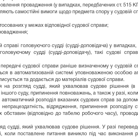
овлення провадження (у випадках, передбачених ст. 515 КПК 
аявляють самостійні вимоги щодо предмета спору у судовій 
тосованих у межах відповідної судової справи;
провадження;
й справі головуючого судді (судді-доповідача) у випадках
оловуючому судді (судді-доповідачу), такі судові спра
передачі судової справи раніше визначеному у судовій сп
ься в автоматизованій системі уповноваженою особою ап
писується та додається до матеріалів судової справи.
я на розгляд судді, який ухвалював судове рішення (в 
 іншого суду, припинення повноважень, а також у разі, кол
 автоматичний розподіл вказаних судових справ за допом
а непрацездатність, відрядження, припинення розподілу 
их обставин (відповідно до табелю робочого часу), прово
яд судді, який ухвалював судове рішення. У разі перевед
і, коли поставлене питання виникло під час виконання 