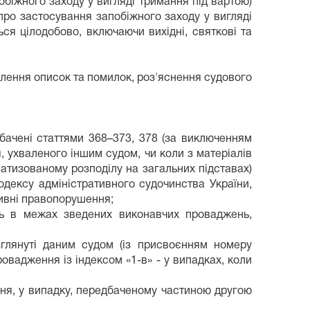
обіжного заходу у вигляді тримання під вартою)
я про застосування запобіжного заходу у вигляді
ся цілодобово, включаючи вихідні, святкові та
влення описок та помилок, роз'яснення судового
дбачені статтями 368–373, 378 (за виключенням
 ухваленого іншим судом, чи коли з матеріалів
атизованому розподілу на загальних підставах)
Кодексу адміністративного судочинства України,
тивні правопорушення;
ть в межах зведених виконавчих проваджень,
зглянуті даним судом (із присвоєнням номеру
овадження із індексом «1-в» - у випадках, коли
ня, у випадку, передбаченому частиною другою