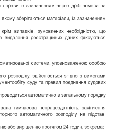
ї справи із зазначенням через дріб номера за
 якому зберігаються матеріали, із зазначенням
крім випадків, зумовлених необхідністю, що
та видалення реєстраційних даних фіксуються
 автоматизованої системи, уповноваженою особою
го розподілу, здійснюється згідно з вимогами
ументообігу суду та правил поєднання судових
, проводиться автоматично в загальному порядку
ивала тимчасова непрацездатність, закінчення
торного автоматичного розподілу на підставі
нню або вирішенню протягом 24 годин, зокрема: