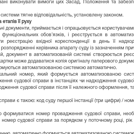
зані виконувати вимоги цих Засад, Положення та забезпеч
системи тягне відповідальність, установлену законом.
 етапів її руху
ьні документи, приймається і опрацьовується користувача
 функціональних обов’язків, і реєструється в автоматиз
ти реєстрацію вхідної кореспонденції в день її надхо
у розпорядженні керівника апарату суду із зазначенням при
ий, документ в автоматизованій системі створюється реєс
ї картки може додаватися копія оригіналу паперового докум
формуються автоматизованою системою автоматично.
кальний номер, який формується автоматизованою сист
ння судової справи в інстанціях чи надходження судової 
дходження судової справи після її належного оформлення, 
прави є такою: код суду першої інстанції (три цифри) / но
формуватися номер провадження судової справи, необхі
 номер судової справи за порядком у поточному році, рік р
ланню, автоматично формується автоматизованою системою