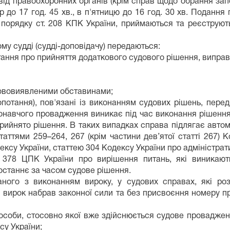
від правоохоронних органів (крім справ щодо обрання зап
р до 17 год. 45 хв., в п'ятницю до 16 год. 30 хв. Поданн
порядку ст. 208 КПК України, приймаються та реєструють
му судді (судді-доповідачу) передаються:
тання про прийняття додаткового судового рішення, випра
 нововиявленими обставинами;
опотання), пов'язані із виконанням судових рішень, пере
конавчого провадження виникає під час виконання рішення,
ийнято рішення. В таких випадках справа підлягає автом
аттями 259–264, 267 (крім частини дев’ятої статті 267) 
ксу України, статтею 304 Кодексу України про адміністра
3, 378 ЦПК України про вирішення питань, які виникаю
останнє за часом судове рішення.
аного з виконанням вироку, у судових справах, які ро
и вирок набрав законної сили та без присвоєння номеру пр
особи, стосовно якої вже здійснюється судове проваджен
су України;