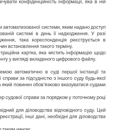
увати конфіденційність інформації, яка в ній
ми автоматизованої системи, яким надано доступ
ованій системі в день її надходження. У разі
дження, така кореспонденція реєструється в
чин встановлення такого терміну.
траційна картка, яка містить інформацію щодо
енту у вигляді вкладеного цифрового файлу.
емою автоматично в суді першої інстанції та
справи за підсудністю з іншого суду будь-якої
та який повинен обов’язково вказуватися судами
мер судової справи за порядком у поточному році
дний для діловодства відповідного суду. Цей
еєстрації, інші дані, необхідні для діловодства
 таким чином: