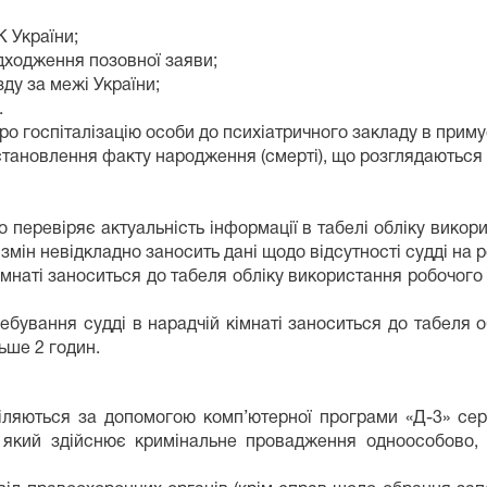
К України;
адходження позовної заяви;
ду за межі України;
.
про госпіталізацію особи до психіатричного закладу в прим
тановлення факту народження (смерті), що розглядаються 
 перевіряє актуальність інформації в табелі обліку викор
 змін невідкладно заносить дані щодо відсутності судді на р
імнаті заноситься до табеля обліку використання робочого 
ебування судді в нарадчій кімнаті заноситься до табеля о
ьше 2 годин.
іляються за допомогою комп’ютерної програми «Д-3» сер
і, який здійснює кримінальне провадження одноособово,