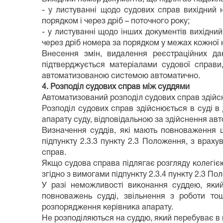
- у листуванні щодо судових справ вихідний 
порядком і через дріб – поточного року;
- у листуванні щодо інших документів вихідни
через дріб номера за порядком у межах кожної н
Внесення змін, видалення реєстраційних да
підтверджується матеріалами судової справи
автоматизованою системою автоматично.
4. Розподіл судових справ між суддями
Автоматизований розподіл судових справ здій
Розподіл судових справ здійснюється в суді в 
апарату суду, відповідальною за здійснення ав
Визначення суддів, які мають повноваження щ
підпункту 2.3.3 пункту 2.3 Положення, з вра
справ.
Якщо судова справа підлягає розгляду колегією
згідно з вимогами підпункту 2.3.4 пункту 2.3 По
У разі неможливості виконання суддею, який 
повноважень судді, звільнення з роботи тощ
розпорядження керівника апарату.
Не розподіляються на суддю, який перебуває в 