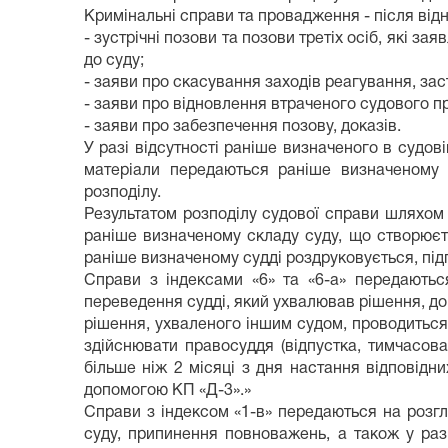
Кримінальні справи та провадження - після відн
- зустрічні позови та позови третіх осіб, які з
до суду;
- заяви про скасування заходів реагування, зас
- заяви про відновлення втраченого судового 
- заяви про забезпечення позову, доказів.
У разі відсутності раніше визначеного в судові
матеріали передаються раніше визначеному г
розподілу.
Результатом розподілу судової справи шляхом 
раніше визначеному складу суду, що створюєт
раніше визначеному судді роздруковується, під
Справи з індексами «6» та «6-а» передаютьс
переведення судді, який ухвалював рішення, до
рішення, ухваленого іншим судом, проводиться
здійснювати правосуддя (відпустка, тимчасов
більше ніж 2 місяці з дня настання відповідн
допомогою КП «Д-3».»
Справи з індексом «1-в» передаються на розгл
суду, припинення повноважень, а також у раз