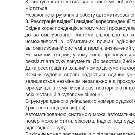
Користувачі автоматизованої системи зобов’я
міститься.
Незаконне втручання в роботу автоматизованої 
3. Реєстрація вхідної і вихідної кореспонденції та
Вхідна кореспонденція, в тому числі процесуал
до автоматизованої системи відповідно до їх
неможливості з об’єктивних причин здійсни
автоматизованій системі в термін, визначений 
На кожний вхідний, у тому числі процесуальн
реквізитів та руху документа. До реєстраційно
Дата реєстрації та вхідний номер документа 
Кожній судовій справі надається єдиний уні
залишається незмінним незалежно від проходже
юрисдикції, в тому числі в разі повторного на
всіх інстанцій в судовому рішенні.
Структура єдиного унікального номера судової с
/ рік реєстрації (дві цифри).
Автоматизованою системою може автоматично 
номер може містити, зокрема, індекс, код суду,
відповідного суду.
Вихідний номер документа, що підлягає надси