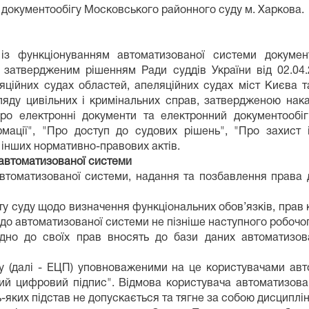
документообігу Московського районного суду м. Харкова.
 із функціонуванням автоматизованої системи докумен
 затвердженим рішенням Ради суддів України від 02.04
ляційних судах областей, апеляційних судах міст Києва 
ляду цивільних і кримінальних справ, затвердженою нак
"Про електронні документи та електронний документооб
мації", "Про доступ до судових рішень", "Про захист 
 інших нормативно-правових актів.
в автоматизованої системи
автоматизованої системи, надання та позбавлення права д
ту суду щодо визначення функціональних обов’язків, прав
до автоматизованої системи не пізніше наступного робочого
відно до своїх прав вносять до бази даних автоматизо
 (далі - ЕЦП) уповноваженими на це користувачами авт
ий цифровий підпис". Відмова користувача автоматизова
яких підстав не допускається та тягне за собою дисциплін