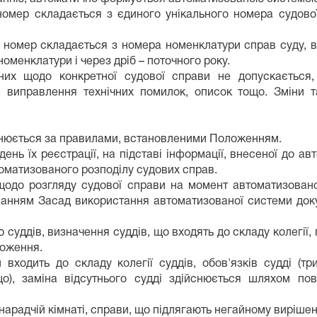
номер складається з єдиного унікального номера судово
й номер складається з номера номенклатури справ суду, в
оменклатури і через дріб – поточного року.
них щодо конкретної судової справи не допускається, 
, виправлення технічних помилок, описок тощо. Зміни 
снюється за правилами, встановленими Положенням.
день їх реєстрації, на підставі інформації, внесеної до
томатизованого розподілу судових справ.
одо розгляду судової справи на момент автоматизовано
хуванням Засад використання автоматизованої системи док
 суддів, визначення суддів, що входять до складу колегії
ложення.
входить до складу колегії суддів, обов'язків судді (тр
о), заміна відсутнього судді здійснюється шляхом пов
нарадчій кімнаті, справи, що підлягають негайному виріше