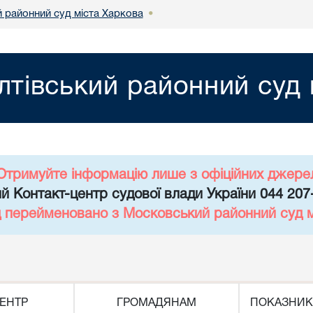
й районний суд міста Харкова
•
лтівський районний суд 
Отримуйте інформацію лише з офіційних джере
й Контакт-центр судової влади України 044 207
д перейменовано з Московський районний суд 
ЕНТР
ГРОМАДЯНАМ
ПОКАЗНИК