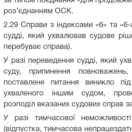
за типом поєднання «для продовже
роз’єднанням ОСК.
2.29 Справи з індексами «6» та «6
судді, який ухвалював судове ріш
перебуває справа).
У разі переведення судді, який ух
суду, припинення повноважень
поставлене питання виникло під
ухваленого іншим судом, пров
розподіл вказаних судових справ з
У разі тимчасової неможливості
(відпустка, тимчасова непрацездатн