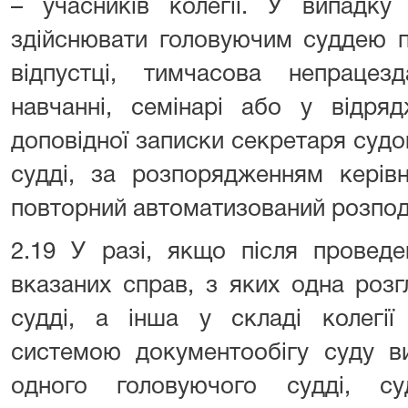
– учасників колегії. У випадку
здійснювати головуючим суддею п
відпустці, тимчасова непрацезд
навчанні, семінарі або у відряд
доповідної записки секретаря судо
судді, за розпорядженням керів
повторний автоматизований розпод
2.19 У разі, якщо після провед
вказаних справ, з яких одна розг
судді, а інша у складі колегії
системою документообігу суду в
одного головуючого судді, су