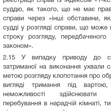
реєстрації справ із індексом «1-к
суддю, як такого, що не має прав
справи через «інші обставини, я
судді у розгляді справи, що може
строку розгляду, передбаченого 
законом».
2.15 У випадку приводу до су
затриманої на виконання ухвали с
метою розгляду клопотання про об
вигляді тримання під вартою
неможливості здійснювати п
перебування в нарадчій кімнаті, т