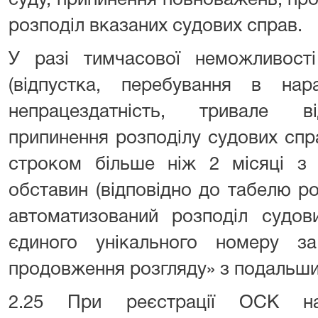
суду, припинення повноважень, пр
розподіл вказаних судових справ.
У разі тимчасової неможливості
(відпустка, перебування в нара
непрацездатність, тривале ві
припинення розподілу судових спр
строком більше ніж 2 місяці з 
обставин (відповідно до табелю р
автоматизований розподіл судов
єдиного унікального номеру з
продовження розгляду» з подальш
2.25 При реєстрації ОСК на