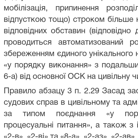
мобілізація, припинення розпод
відпусткою тощо) строком більше н
відповідних обставин (відповідно
проводиться автоматизований ро
збереженням єдиного унікального 
«у порядку виконання» з подальш
6-а) від основної ОСК на цивільну ч
Правило абзацу 3 п. 2.29 Засад за
судових справ в цивільному та адм
за типом поєднання «у поря
процесуальні питання», а також з і
«2-в», «2-ві» та «8-а», «2-аз», «2-ав»,