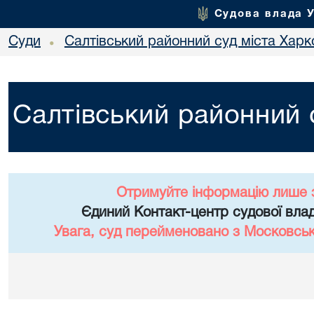
Судова влада 
Суди
Салтівський районний суд міста Харк
•
Салтівський районний 
Отримуйте інформацію лише 
Єдиний Контакт-центр судової влад
Увага, суд перейменовано з Московськ