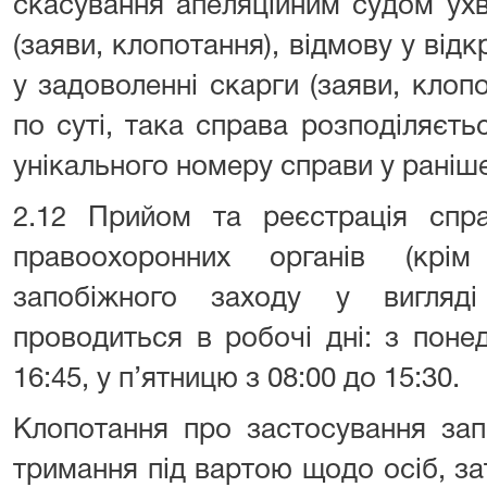
скасування апеляційним судом ух
(заяви, клопотання), відмову у від
у задоволенні скарги (заяви, клопот
по суті, така справа розподіляєт
унікального номеру справи у раніш
2.12 Прийом та реєстрація спра
правоохоронних органів (кр
запобіжного заходу у вигляд
проводиться в робочі дні: з поне
16:45, у п’ятницю з 08:00 до 15:30.
Клопотання про застосування зап
тримання під вартою щодо осіб, за