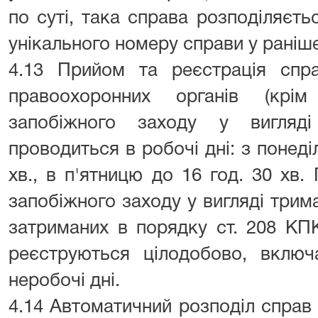
по суті, така справа розподіляєт
унікального номеру справи у раніш
4.13 Прийом та реєстрація спра
правоохоронних органів (кр
запобіжного заходу у вигляд
проводиться в робочі дні: з понеді
хв., в п'ятницю до 16 год. 30 хв
запобіжного заходу у вигляді трим
затриманих в порядку ст. 208 КП
реєструються цілодобово, включа
неробочі дні.
4.14 Автоматичний розподіл справ з