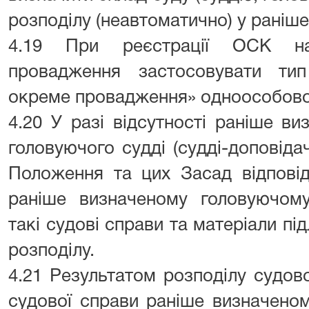
розподілу (неавтоматично) у раніше
4.19 При реєстрації ОСК на
провадження застосовувати ти
окреме провадження» одноособово
4.20 У разі відсутності раніше ви
головуючого судді (судді-доповідач
Положення та цих Засад відповід
раніше визначеному головуючому 
такі судові справи та матеріали п
розподілу.
4.21 Результатом розподілу судов
судової справи раніше визначеном