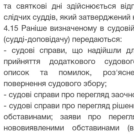
та святкові дні здійснюється від
слідчих суддів, який затверджений 
4.15 Раніше визначеному в судові
(судді-доповідачу) передаються:
- судові справи, що надійшли д
прийняття додаткового судово
описок та помилок, роз'ясне
повернення судового збору;
- судові справи про перегляд заочн
- судові справи про перегляд ріше
обставинами; заяви про перег
нововиявленими обставинами (