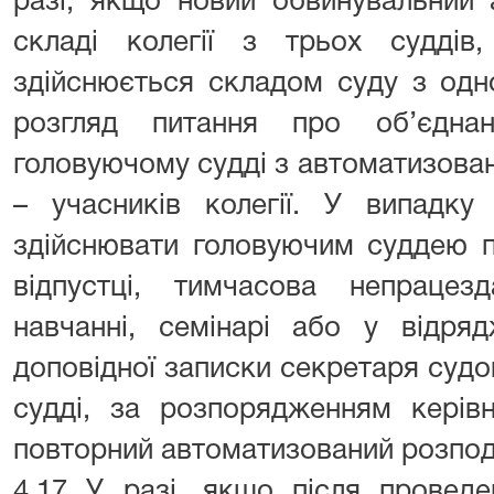
разі, якщо новий обвинувальний 
складі колегії з трьох судді
здійснюється складом суду з одн
розгляд питання про об’єдна
головуючому судді з автоматизова
– учасників колегії. У випадку
здійснювати головуючим суддею п
відпустці, тимчасова непрацезд
навчанні, семінарі або у відряд
доповідної записки секретаря судо
судді, за розпорядженням керів
повторний автоматизований розпод
4.17 У разі, якщо після провед