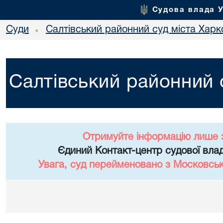
Судова влада 
Суди
Салтівський районний суд міста Харк
•
Салтівський районний 
Отримуйте інформацію лише 
Єдиний Контакт-центр судової влад
Увага, суд перейменовано з Московськ