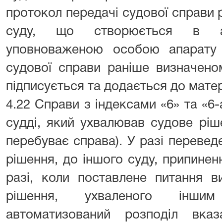
протокол передачі судової справи
суду, що створюється в авт
уповноваженою особою апарату 
судової справи раніше визначено
підписується та додається до матер
4.22 Справи з індексами «6» та «6
судді, який ухвалював судове ріш
перебуває справа). У разі перевед
рішення, до іншого суду, припине
разі, коли поставлене питання в
рішення, ухваленого інши
автоматизований розподіл вка