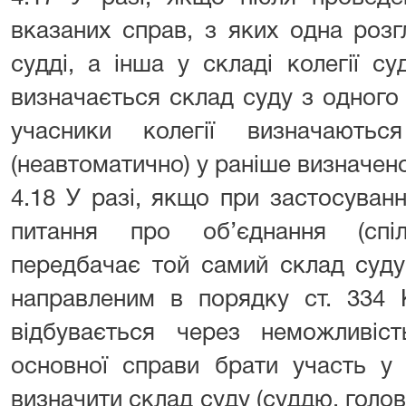
вказаних справ, з яких одна розг
судді, а інша у складі колегії с
визначається склад суду з одного 
учасники колегії визначаютьс
(неавтоматично) у раніше визначено
4.18 У разі, якщо при застосуван
питання про об’єднання (спіл
передбачає той самий склад суду
направленим в порядку ст. 334 
відбувається через неможливіст
основної справи брати участь у 
визначити склад суду (суддю, гол