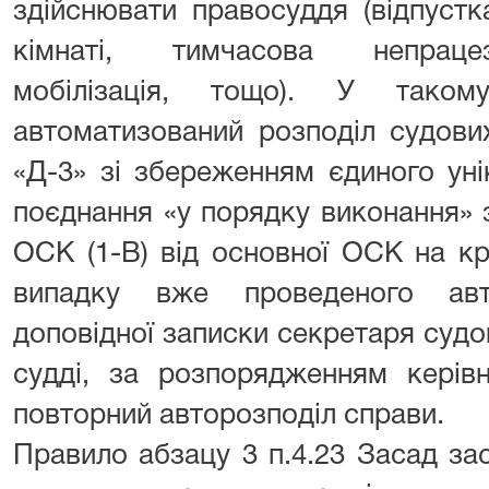
здійснювати правосуддя (відпустк
кімнаті, тимчасова непрацез
мобілізація, тощо). У таком
автоматизований розподіл судов
«Д-3» зі збереженням єдиного ун
поєднання «у порядку виконання»
ОСК (1-В) від основної ОСК на к
випадку вже проведеного авто
доповідної записки секретаря судо
судді, за розпорядженням керів
повторний авторозподіл справи.
Правило абзацу 3 п.4.23 Засад за