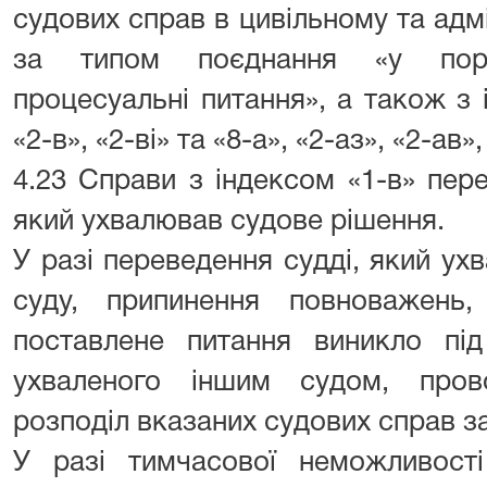
судових справ в цивільному та адм
за типом поєднання «у поря
процесуальні питання», а також з і
«2-в», «2-ві» та «8-а», «2-аз», «2-ав»,
4.23 Справи з індексом «1-в» пер
який ухвалював судове рішення.
У разі переведення судді, який ух
суду, припинення повноважень
поставлене питання виникло під
ухваленого іншим судом, пров
розподіл вказаних судових справ з
У разі тимчасової неможливості