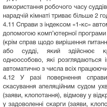
використання робочого часу суддів
нарадчій кімнаті триває більше 2 го
4.11 Справи з індексом «1-кс» авт
допомогою комп’ютерної програми 
(крім справ щодо вирішення питання
або судді, який здійснює кр
одноособово, які розглядаються 
автоматично з числа всіх працюючих
4.12 У разі повернення справ
скасування апеляційним судом ух
(заяви, клопотання), відмову у від
у задоволенні скарги (заяви, клопот