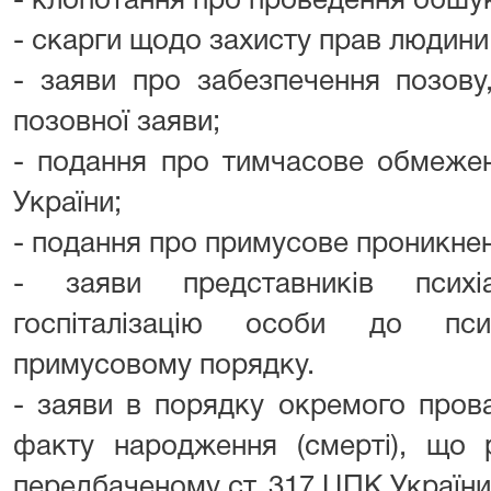
- клопотання про проведення обшу
- скарги щодо захисту прав людини 
- заяви про забезпечення позову
позовної заяви;
- подання про тимчасове обмежен
України;
- подання про примусове проникнен
- заяви представників психі
госпіталізацію особи до пси
примусовому порядку.
- заяви в порядку окремого пров
факту народження (смерті), що 
передбаченому ст. 317 ЦПК України