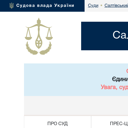
Салтівськи
Судова влада України
Суди
•
Са
Єдини
Увага, су
ПРО СУД
ПРЕС-Ц