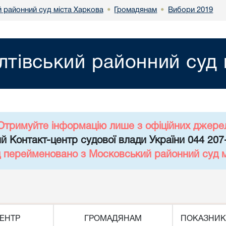
й районний суд міста Харкова
Громадянам
Вибори 2019
•
•
лтівський районний суд 
Отримуйте інформацію лише з офіційних джере
й Контакт-центр судової влади України 044 207
д перейменовано з Московський районний суд 
ЕНТР
ГРОМАДЯНАМ
ПОКАЗНИК