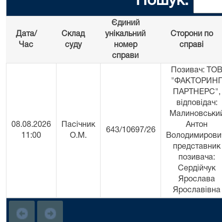
Пошук:
Єдиний
Дата/
Склад
унікальний
Сторони по
Час
суду
номер
справі
справи
Позивач: ТО
"ФАКТОРИН
ПАРТНЕРС",
відповідач:
Малиновськи
08.08.2026
Пасічник
Антон
643/10697/26
11:00
О.М.
Володимирови
представник
позивача:
Сердійчук
Ярослава
Ярославівна