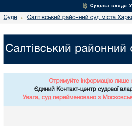
Судова влада 
Суди
Салтівський районний суд міста Харк
•
Салтівський районний 
Отримуйте інформацію лише 
Єдиний Контакт-центр судової влад
Увага, суд перейменовано з Московськ