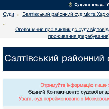
Судова влада 
Суди
Салтівський районний суд міста Харк
•
•
Оголошення про виклик до суду відповідач
проживання (перебування)
Салтівський районний 
Отримуйте інформацію лише 
Єдиний Контакт-центр судової влад
Увага, суд перейменовано з Московськ