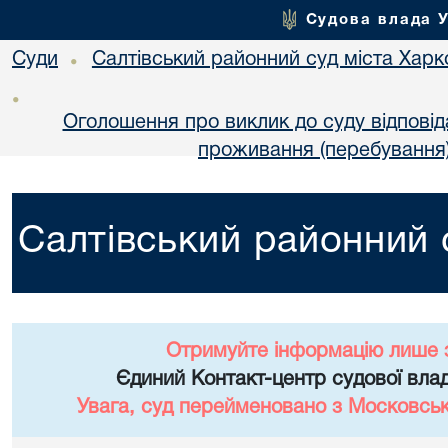
Судова влада 
Суди
Салтівський районний суд міста Харк
•
•
Оголошення про виклик до суду відповідач
проживання (перебування)
Салтівський районний 
Отримуйте інформацію лише 
Єдиний Контакт-центр судової влад
Увага, суд перейменовано з Московськ