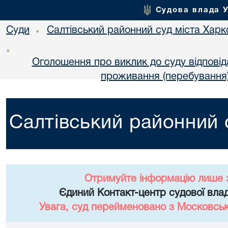
Судова влада 
Суди
Салтівський районний суд міста Харк
•
•
Оголошення про виклик до суду відповідач
проживання (перебування)
Салтівський районний 
Отримуйте інформацію лише 
Єдиний Контакт-центр судової влад
Увага, суд перейменовано з Московськ