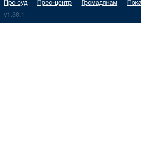
Про суд
Прес-центр
Громадянам
Пока
v1.38.1