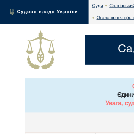
Салтівськи
Суди
•
Судова влада України
Оголошення про ви
•
Са
Єдини
Увага, су