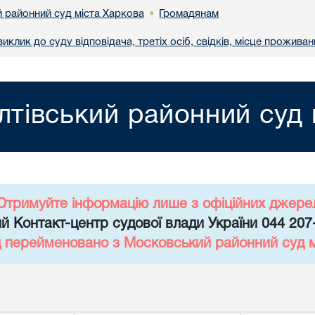
й районний суд міста Харкова
Громадянам
•
клик до суду відповідача, третіх осіб, свідків, місце прожива
лтівський районний суд 
Отримуйте інформацію лише з офіційних джере
й Контакт-центр судової влади України 044 207
д перейменовано з Московський районний суд 