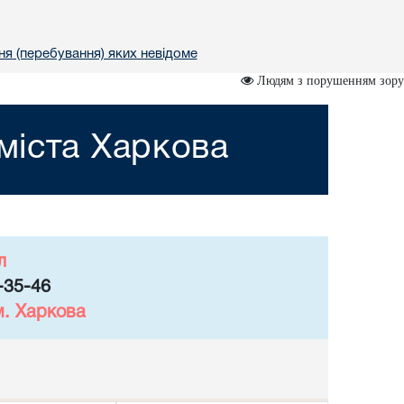
ння (перебування) яких невідоме
Людям з порушенням зору
міста Харкова
л
-35-46
м. Харкова