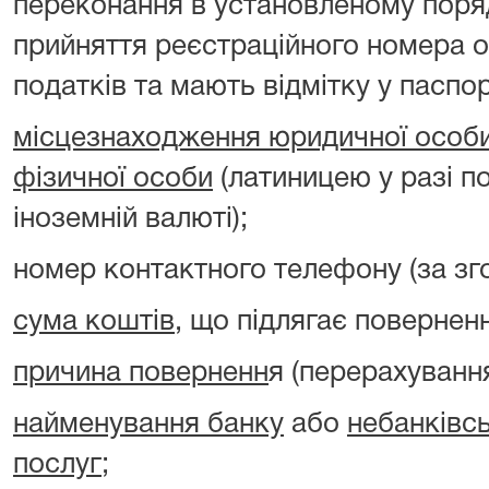
переконання в установленому поря
прийняття реєстраційного номера о
податків та мають відмітку у паспорт
місцезнаходження юридичної особ
фізичної особи
(латиницею у разі п
іноземній валюті);
номер контактного телефону (за зг
сума коштів
, що підлягає повернен
причина поверненн
я (перерахуванн
найменування банку
або
небанківс
послуг
;