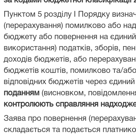
за кодами бюджетної класифікації 
Пунктом 5 розділу I Порядку визна
(перерахування) помилково або над
бюджету або повернення на єдиний 
використання) податків, зборів, пен
доходів бюджетів, або перерахуван
бюджетів коштів, помилково та/або
відповідних бюджетів через єдиний
поданням
(висновком, повідомленн
контролюють справляння надходж
Заява про повернення (перерахува
складається та подається платник