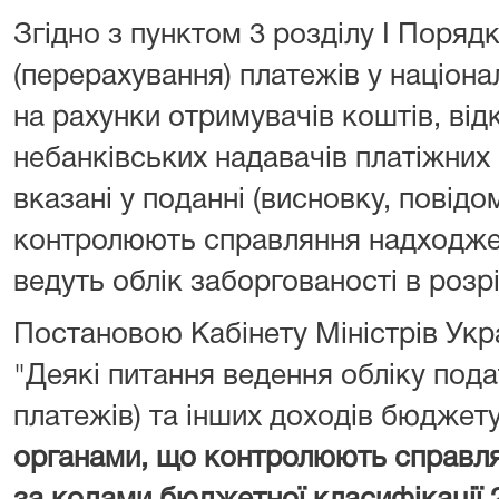
Згідно з пунктом 3 розділу I Поряд
(перерахування) платежів у націона
на рахунки отримувачів коштів, від
небанківських надавачів платіжних 
вказані у поданні (висновку, повідо
контролюють справляння надходжен
ведуть облік заборгованості в розрі
Постановою Кабінету Міністрів Укра
"Деякі питання ведення обліку подат
платежів) та інших доходів бюджет
органами, що контролюють справл