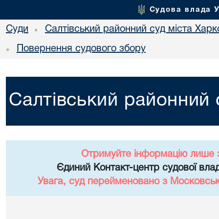
Судова влада 
Суди
Салтівський районний суд міста Харк
•
Повернення судового збору
•
Салтівський районний 
Отримуйте інформацію лише 
Єдиний Контакт-центр судової влад
Увага, суд перейменовано з Московськ