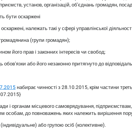
приємств, установ, організацій, об'єднань громадян, поса
уть бути оскаржені
 оскаржені, належать такі у сфері управлінської діяльності
 громадянина (групи громадян);
ом його прав і законних інтересів чи свобод;
 обов'язки або його незаконно притягнуто до відповідаль
07.2015
набирає чинності з 28.10.2015, крім частини треть
2.07.2015}
ди і органам місцевого самоврядування, підприємствам,
им особам, до повноважень яких належить вирішення пор
індивідуальне) або групою осіб (колективне).