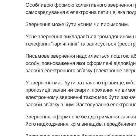
Особливою формою колективного звернення гром
самоврядування є електронна петиція, яка по
Звернення може бути усним чи письмовим.
Усне звернення викладається громадянином на
телефонні "гарячі лінії" та записується (реєс
Письмове звернення надсилається поштою або
особу, повноваження якої оформлені відповідн
засобів електронного зв’язку (електронне звер
У зверненні має бути зазначено прізвище, ім’я
пропозиції, заяви чи скарги, прохання чи вим
електронному зверненні також має бути зазнач
засоби зв’язку з ним. Застосування електронн
Звернення, оформлене без дотримання зазначен
його надходження, крім випадків, передбаче
Звернення про надання безоплатної правової 