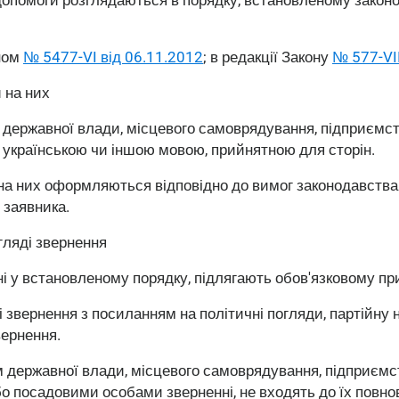
оном
№ 5477-VI від 06.11.2012
; в редакції Закону
№ 577-VII
 на них
державної влади, місцевого самоврядування, підприємств
б українською чи іншою мовою, прийнятною для сторін.
на них оформляються відповідно до вимог законодавства п
 заявника.
гляді звернення
і у встановленому порядку, підлягають обов'язковому пр
звернення з посиланням на політичні погляди, партійну на
вернення.
 державної влади, місцевого самоврядування, підприємс
о посадовими особами зверненні, не входять до їх повнова