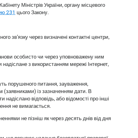
бінету Міністрів України, органу місцевого
ею 23
1
цього Закону.
о зв’язку через визначені контактні центри,
анови особисто чи через уповноважену ним
 надіслане з використанням мережі Інтернет,
суть порушеного питання, зауваження,
м (заявниками) із зазначенням дати. В
 надіслано відповідь, або відомості про інші
нення не вимагається.
ннями не пізніш як через десять днів від дня
м, що регулює надання безоплатної правової