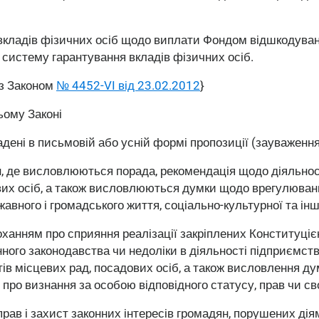
 вкладів фізичних осіб щодо виплати Фондом відшкодува
 систему гарантування вкладів фізичних осіб.
із Законом
№ 4452-VI від 23.02.2012
}
ьому Законі
ені в письмовій або усній формі пропозиції (зауваження),
, де висловлюються порада, рекомендація щодо діяльност
ових осіб, а також висловлюються думки щодо врегулюван
авного і громадського життя, соціально-культурної та інш
роханням про сприяння реалізації закріплених Конституці
ного законодавства чи недоліки в діяльності підприємств
тів місцевих рад, посадових осіб, а також висловлення ду
про визнання за особою відповідного статусу, прав чи с
прав і захист законних інтересів громадян, порушених ді