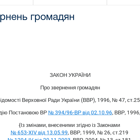
рнень громадян
ЗАКОН УКРАЇНИ
Про звернення громадян
ідомості Верховної Ради України (ВВР), 1996, № 47, ст.25
 дію Постановою ВР
№ 394/96-ВР від 02.10.96
, ВВР, 1996
{Із змінами, внесеними згідно із Законами
№ 653-XIV від 13.05.99
, ВВР, 1999, № 26, ст.219
№ 1294-IV від 20.11.2003
, ВВР, 2004, № 13, ст.181