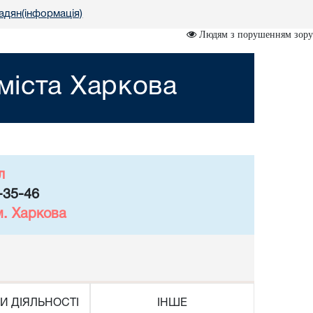
адян(інформація)
Людям з порушенням зору
міста Харкова
л
-35-46
м. Харкова
И ДІЯЛЬНОСТІ
ІНШЕ