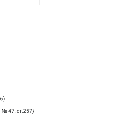
6)
, № 47, ст.257}