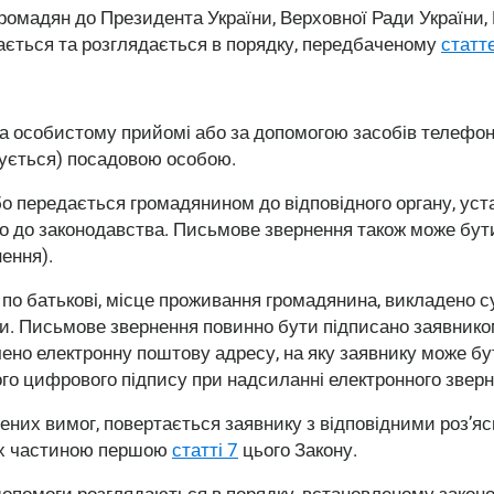
адян до Президента України, Верховної Ради України, Ка
дається та розглядається в порядку, передбаченому
статт
 особистому прийомі або за допомогою засобів телефонног
трується) посадовою особою.
 передається громадянином до відповідного органу, уст
о до законодавства. Письмове звернення також може бути
нення).
, по батькові, місце проживання громадянина, викладено 
оги. Письмове звернення повинно бути підписано заявнико
ено електронну поштову адресу, на яку заявнику може бути
ого цифрового підпису при надсиланні електронного звер
их вимог, повертається заявнику з відповідними роз’ясне
них частиною першою
статті 7
цього Закону.
допомоги розглядаються в порядку, встановленому законо