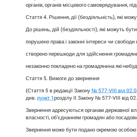
органів, органів місцевого самоврядування, під
Стаття 4.
Рішення, дії (бездіяльність), які мож
До рішень, дій (бездіяльності), які можуть бути
порушено права і законні інтереси чи свободи
створено перешкоди для здійснення громадянин
незаконно покладено на громадянина які-небудь
Стаття 5.
Вимоги до звернення
{Стаття 5 в редакції Закону
№ 577-VIII від 02.
див.
пункт 1
розділу II Закону № 577-VIII від 0
Звернення адресуються органам державної вла
власності, об’єднанням громадян або посадов
Звернення може бути подано окремою особою (