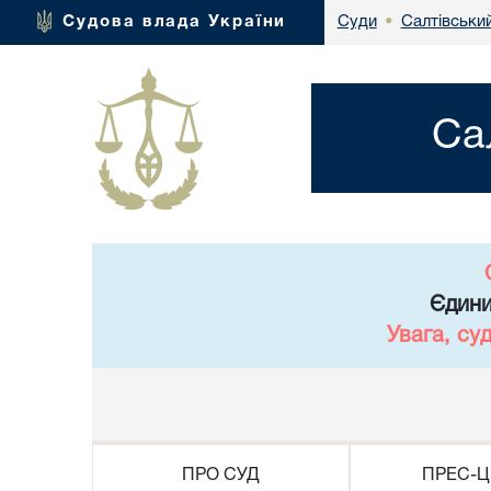
Салтівськи
Судова влада України
Суди
•
Са
Єдини
Увага, су
ПРО СУД
ПРЕС-Ц