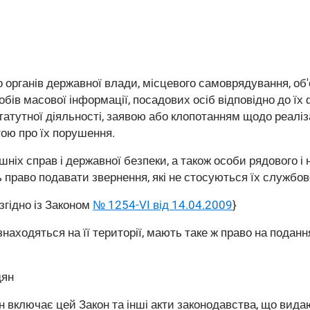
органів державної влади, місцевого самоврядування, об'
обів масової інформації, посадових осіб відповідно до їх
татутної діяльності, заявою або клопотанням щодо реаліза
гою про їх порушення.
шніх справ і державної безпеки, а також особи рядового 
право подавати звернення, які не стосуються їх службово
згідно із Законом
№ 1254-VI від 14.04.2009
}
знаходяться на її території, мають таке ж право на поданн
дян
 включає цей Закон та інші акти законодавства, що видаю