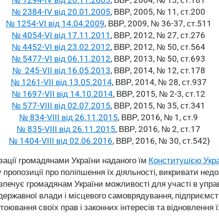
№ 2384-IV від 20.01.2005
, ВВР, 2005, № 11, ст.200
№ 1254-VI від 14.04.2009
, ВВР, 2009, № 36-37, ст.511
№ 4054-VI від 17.11.2011
, ВВР, 2012, № 27, ст.276
№ 4452-VI від 23.02.2012
, ВВР, 2012, № 50, ст.564
№ 5477-VI від 06.11.2012
, ВВР, 2013, № 50, ст.693
№ 245-VII від 16.05.2013
, ВВР, 2014, № 12, ст.178
№ 1261-VII від 13.05.2014
, ВВР, 2014, № 28, ст.937
№ 1697-VII від 14.10.2014
, ВВР, 2015, № 2-3, ст.12
№ 577-VIII від 02.07.2015
, ВВР, 2015, № 35, ст.341
№ 834-VIII від 26.11.2015
, ВВР, 2016, № 1, ст.9
№ 835-VIII від 26.11.2015
, ВВР, 2016, № 2, ст.17
№ 1404-VIII від 02.06.2016
, ВВР, 2016, № 30, ст.542}
зації громадянами України наданого їм
Конституцією Укр
 пропозиції про поліпшення їх діяльності, викривати недол
езпечує громадянам України можливості для участі в упр
державної влади і місцевого самоврядування, підприємств
стоювання своїх прав і законних інтересів та відновлення ї