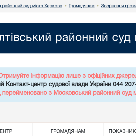
й районний суд міста Харкова
Громадянам
Звернення гром
•
•
лтівський районний суд 
Отримуйте інформацію лише з офіційних джере
й Контакт-центр судової влади України 044 207
д перейменовано з Московський районний суд 
ЕНТР
ГРОМАДЯНАМ
ПОКАЗНИК