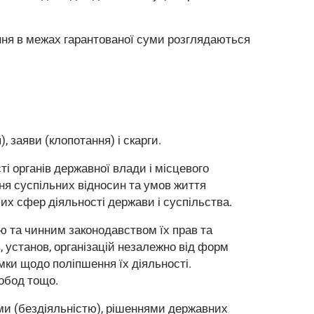
ння в межах гарантованої суми розглядаються
 заяви (клопотання) і скарги.
і органів державної влади і місцевого
ня суспільних відносин та умов життя
их сфер діяльності держави і суспільства.
єю та чинним законодавством їх прав та
, установ, організацій незалежно від форм
мки щодо поліпшення їх діяльності.
вобод тощо.
ями (бездіяльністю), рішеннями державних