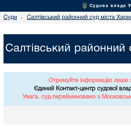
Судова влада 
Суди
Салтівський районний суд міста Харк
•
Салтівський районний 
Отримуйте інформацію лише 
Єдиний Контакт-центр судової влад
Увага, суд перейменовано з Московськ