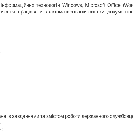
нформаційних технологій Windows, Microsoft Office (Wor
чення, працювати в автоматизованій системі документооб
;
не із завданнями та змістом роботи державного службовця 
».
»;