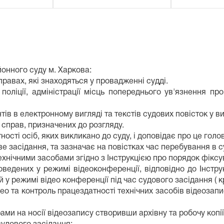
онного суду м. Харкова:
правах, які знаходяться у провадженні судді.
оліції, адміністрації місць попереднього ув'язнення про
в в електронному вигляді та текстів судових повісток у в
справ, призначених до розгляду.
тності осіб, яких викликано до суду, і доповідає про це голо
ове засідання, та зазначає на повістках час перебування в с
ехнічними засобами згідно з Інструкцією про порядок фікс
оведених у режимі відеоконференції, відповідно до Інстру
ій у режимі відео конференції під час судового засідання (
ідео та контроль працездатності технічних засобів відеоза
ми на носії відеозапису створивши архівну та робочу копії