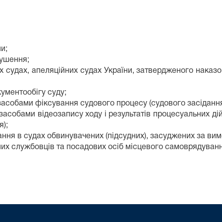
и;
рушення;
их судах, апеляційних судах України, затвердженого наказ
ументообігу суду;
 засобами фіксування судового процесу (судового засідання
 засобами відеозапису ходу і результатів процесуальних ді
);
мання в судах обвинувачених (підсудних), засуджених за вим
них службовців та посадових осіб місцевого самоврядуванн