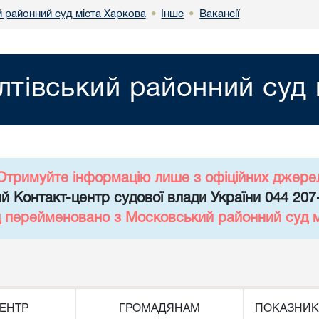
й районний суд міста Харкова
Інше
Вакансії
•
•
лтівський районний суд 
Отримуйте інформацію лише з офіційних джере
й Контакт-центр судової влади України 044 207
д перейменовано з Московський районний суд 
ЕНТР
ГРОМАДЯНАМ
ПОКАЗНИК