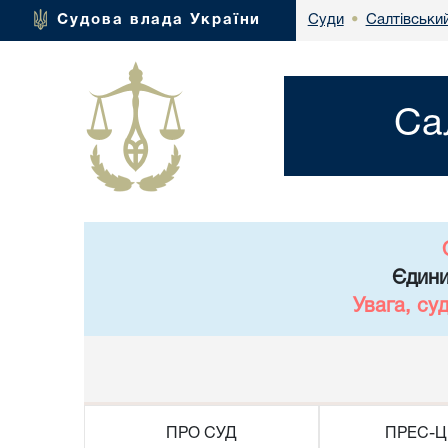
Салтівськи
Судова влада України
Суди
•
Са
Єдини
Увага, су
ПРО СУД
ПРЕС-Ц