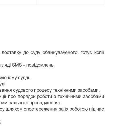
 доставку до суду обвинуваченого, готує копії
игляді SMS – повідомлень.
вуючому судді.
уді.
ування судового процесу технічними засобами.
кції про порядок роботи з технічними засобами
 кримінального провадження).
пису шляхом спостереження за їх роботою під час
;