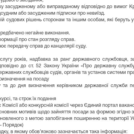
судового засідання;
оку засудженому або виправданому відповідно до вимог Кр
дсудним або засудженим підписки про невиїзд.
й судових рішень сторонам та іншим особам, які беруть уч
передбачено негайне виконання.
ормації про стан розгляду справ.
ює передачу справ до канцелярії суду.
слугу років, надбавка за ранг державного службовця, з
ідповідно до ст. 52 Закону України «Про державну службу
ержавних службовців судів, органів та установ системи пра
призначення на посаду
ну та до дня визначення керівником державної служби п
урсі, та строк їх подання
ає Комісії або конкурсній комісії через Єдиний портал вак
 основних мотивів щодо зайняття посади за формою згідно
ановленого з метою запобігання поширенню на території У
– Порядок)
дку, в якому обов’язково зазначається така інформація: