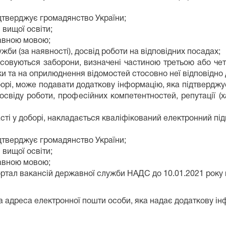
ідтверджує громадянство України;
 вищої освіти;
жавною мовою;
жби (за наявності), досвід роботи на відповідних посадах;
стосовуються заборони, визначені частиною третьою або че
ки та на оприлюднення відомостей стосовно неї відповідно 
борі, може подавати додаткову інформацію, яка підтверджу
освіду роботи, професійних компетентностей, репутації (ха
сті у доборі, накладається кваліфікований електронний під
ідтверджує громадянство України;
 вищої освіти;
жавною мовою;
ртал вакансій державної служби НАДС до 10.01.2021 року
 та адреса електронної пошти особи, яка надає додаткову і