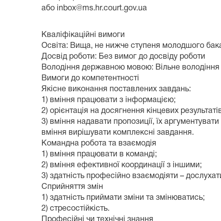
або inbox@ms.hr.court.gov.ua
Кваліфікаційні вимоги
Освіта: Вища, не нижче ступеня молодшого бак
Досвід роботи: Без вимог до досвіду роботи
Володіння державною мовою: Вільне володінн
Вимоги до компетентності
Якісне виконання поставлених завдань:
1) вміння працювати з інформацією;
2) орієнтація на досягнення кінцевих результатів
3) вміння надавати пропозиції, їх аргументувати
вміння вирішувати комплексні завдання.
Командна робота та взаємодія
1) вміння працювати в команді;
2) вміння ефективної координації з іншими;
3) здатність професійно взаємодіяти – дослухат
Сприйняття змін
1) здатність приймати зміни та змінюватись;
2) стресостійкість.
Професійні чи технічні знання