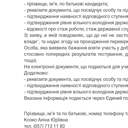
- прізвище, ім’я, по батькові кандидата;
- реквізити документа, що посвідчує особу та п
- підтвердження наявності відповідного ступеня
- підтвердження рівня вільного володіння дер
- відомості про стаж роботи, стаж державної слу
3) заяву, в якій повідомляє, що до неї не за
влади", та надає згоду на проходження перевір
Особа, яка виявила бажання взяти участь у до
стосовно попередніх результатів тестування, д
тощо).
На електронні документи, що подаються для уча
Додатково:
- реквізити документа, що посвідчує особу та п
- підтвердження наявності відповідного ступеня
- підтвердження рівня вільного володіння дер
Вказана інформація подається через Єдиний по
Прізвище, ім’я та по батькові, номер телефону
Козко Аліна Юріївна
тел. (057) 713 11 80