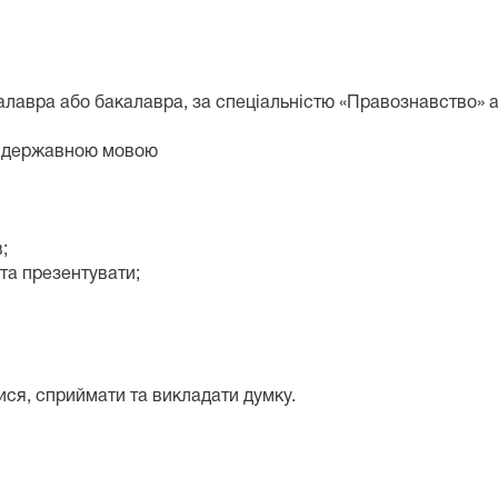
алавра або бакалавра, за спеціальністю «Правознавство» 
я державною мовою
;
 та презентувати;
ися, сприймати та викладати думку.