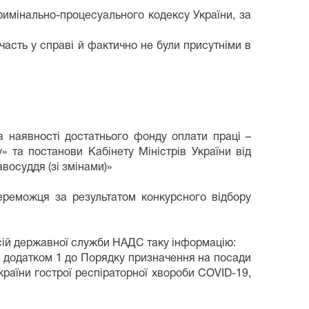
имінально-процесуального кодексу України, за
асть у справі й фактично не були присутніми в
а наявності достатнього фонду оплати праці –
» та постанови Кабінету Міністрів України від
восуддя (зі змінами)»
ереможця за результатом конкурсного відбору
ансій державної служби НАДС таку інформацію:
 з додатком 1 до Порядку призначення на посади
країни гострої респіраторної хвороби COVID-19,