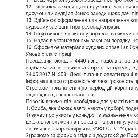
11. Веде журнал судового засідання, протокол 
12. Здійснює заходи щодо вручення копії вир
дорученням судді здійснює заходи щодо дачі пі
13. Здійснює оформлення для направлення копі
судовому засіданні при розгляді справи.
14. Готує виконавчі листи у справах, за якими 
15. Надає в установленому законом порядку інф
16. Оформлює матеріали судових справ і здійсн
Умови оплати праці
Посадовий оклад – 4440 грн., надбавка за ви
надбавка за інтенсивність праці та премія, в
24.05.2017 № 358 «Деякі питання оплати праці д
Інформація про строковість чи безстроковість 
Строкове призначення(на період дії каранти
відповідно до законодавства).
Перелік документів, необхідних для участі в конк
1. Особа, яка бажає взяти участь у доборі, под
1) заяву про участь у конкурсі із зазначенням
державної служби на період дії карантину, уст
спричиненої коронавірусом SARS-Co V-2? (далі 
2) резюме за формою згідно з додаток 2 до Поря