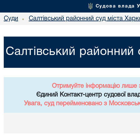
Судова влада 
Суди
Салтівський районний суд міста Харк
•
Салтівський районний 
Отримуйте інформацію лише 
Єдиний Контакт-центр судової влад
Увага, суд перейменовано з Московськ