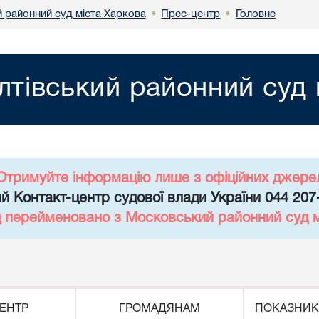
й районний суд міста Харкова
Прес-центр
Головне
•
•
лтівський районний суд 
Отримуйте інформацію лише з офіційних джере
й Контакт-центр судової влади України 044 207
д перейменовано з Московський районний суд 
ЕНТР
ГРОМАДЯНАМ
ПОКАЗНИК