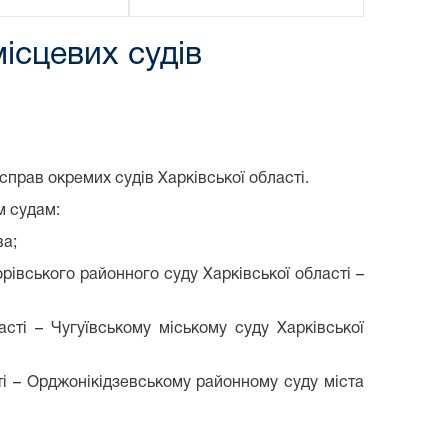
ісцевих судів
справ окремих судів Харківської області.
м судам:
ва;
орівського районного суду Харківської області –
сті – Чугуївському міському суду Харківської
ті – Орджонікідзевському районному суду міста