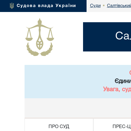
Салтівськи
Судова влада України
Суди
•
Са
Єдини
Увага, су
ПРО СУД
ПРЕС-Ц