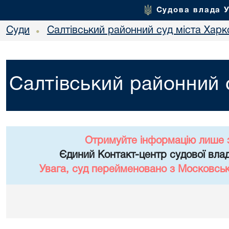
Судова влада 
Суди
Салтівський районний суд міста Харк
•
Салтівський районний 
Отримуйте інформацію лише 
Єдиний Контакт-центр судової влад
Увага, суд перейменовано з Московськ